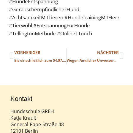
#HundeEntspannung
#GeräuschempfindlicherHund
#AchtsamkeitMitTieren #HundetrainingMitHerz
#Tierwohl #EntspannungFürHunde
#TellingtonMethode #OnlineTTouch
VORHERIGER
NÄCHSTER
Bis einschließlich zum 04.07. bleibt die Hundeschule betriebsbedingt geschlossen. Es können Einzelstunden gebucht werden und Sie können sich zu den Kursen ab Juli weiterhin anmelden. Bitte melden Sie sich zum Newsletter an, um informiert zu bleiben.
Wegen Amtlicher Unwetterwarnung für ganz Berlin, bleibt die Hundeschule am Donnerstag dem 05.02. geschlossen.
Kontakt
Hundeschule GREH
Katja Krauß
General-Pape-Straße 48
12101 Berlin