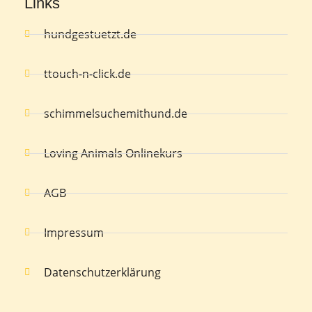
Links
hundgestuetzt.de
ttouch-n-click.de
schimmelsuchemithund.de
Loving Animals Onlinekurs
AGB
Impressum
Datenschutzerklärung