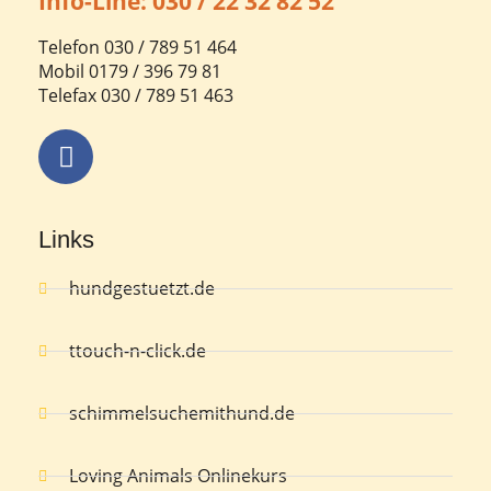
Info-Line: 030 / 22 32 82 52
Telefon 030 / 789 51 464
Mobil 0179 / 396 79 81
Telefax 030 / 789 51 463
Links
hundgestuetzt.de
ttouch-n-click.de
schimmelsuchemithund.de
Loving Animals Onlinekurs